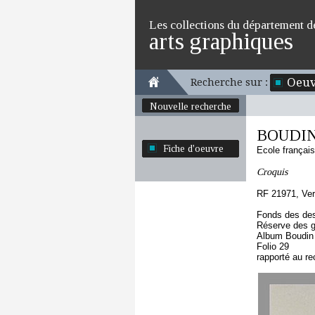
Les collections du département d
arts graphiques
Oeuv
Recherche sur :
Nouvelle recherche
BOUDIN
Fiche d'oeuvre
Ecole françai
Croquis
RF 21971, Ve
Fonds des des
Réserve des 
Album Boudin
Folio 29
rapporté au re