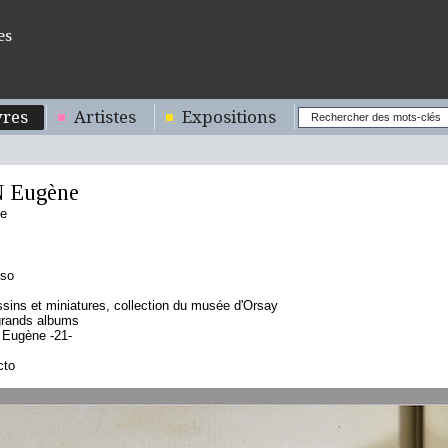
es
res
Artistes
Expositions
 Eugène
se
rso
sins et miniatures, collection du musée d'Orsay
grands albums
 Eugène -21-
cto