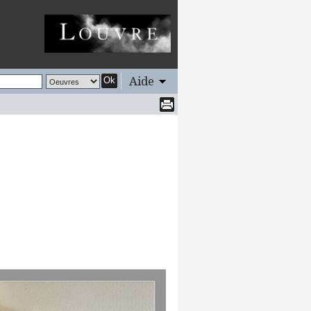
Aide
Ok