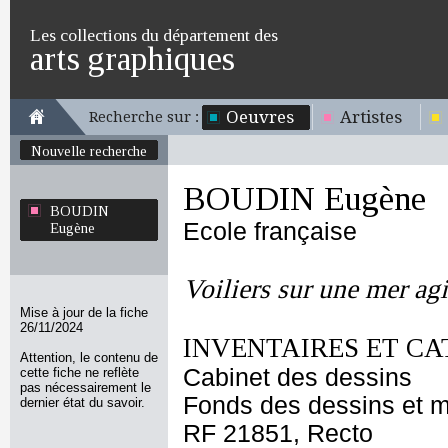
Les collections du département des
arts graphiques
Oeuvres
Artistes
Recherche sur :
Nouvelle recherche
BOUDIN Eugène
BOUDIN
Ecole française
Eugène
Voiliers sur une mer agi
Mise à jour de la fiche
26/11/2024
INVENTAIRES ET CA
Attention, le contenu de
Cabinet des dessins
cette fiche ne reflète
pas nécessairement le
Fonds des dessins et m
dernier état du savoir.
RF 21851, Recto