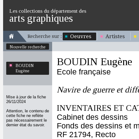
Les collections du département des
arts graphiques
Oeuvres
Artistes
Recherche sur :
Nouvelle recherche
BOUDIN Eugène
BOUDIN
Ecole française
Eugène
Navire de guerre et diff
Mise à jour de la fiche
26/11/2024
INVENTAIRES ET CA
Attention, le contenu de
Cabinet des dessins
cette fiche ne reflète
pas nécessairement le
Fonds des dessins et m
dernier état du savoir.
RF 21794, Recto