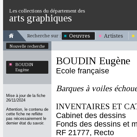
Les collections du département des
arts graphiques
Oeuvres
Artistes
Recherche sur :
Nouvelle recherche
BOUDIN Eugène
BOUDIN
Ecole française
Eugène
Barques à voiles échoué
Mise à jour de la fiche
26/11/2024
INVENTAIRES ET CA
Attention, le contenu de
Cabinet des dessins
cette fiche ne reflète
pas nécessairement le
Fonds des dessins et m
dernier état du savoir.
RF 21777, Recto