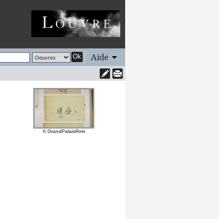
Aide
Ok
© GrandPalaisRmn