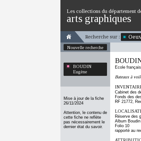
Les collections du département d
arts graphiques
Oeuv
Recherche sur :
Nouvelle recherche
BOUDIN
BOUDIN
Ecole françai
Eugène
Bateaux à voile
INVENTAIRE
Cabinet des d
Fonds des des
Mise à jour de la fiche
RF 21772, Re
26/11/2024
LOCALISATI
Attention, le contenu de
Réserve des 
cette fiche ne reflète
Album Boudin
pas nécessairement le
Folio 10
dernier état du savoir.
rapporté au re
ATTRIBUTI