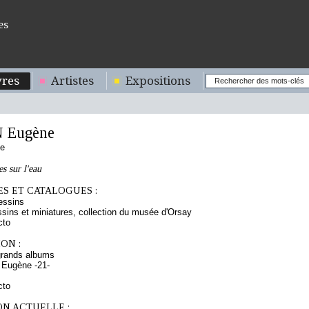
es
res
Artistes
Expositions
 Eugène
se
s sur l'eau
S ET CATALOGUES :
essins
sins et miniatures, collection du musée d'Orsay
cto
ON :
grands albums
 Eugène -21-
cto
ON ACTUELLE :