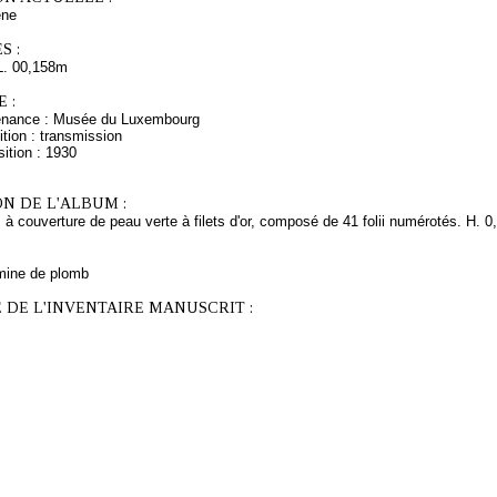
ne
S :
L. 00,158m
 :
venance : Musée du Luxembourg
tion : transmission
ition : 1930
N DE L'ALBUM :
 à couverture de peau verte à filets d'or, composé de 41 folii numérotés. H. 0,
mine de plomb
 DE L'INVENTAIRE MANUSCRIT :