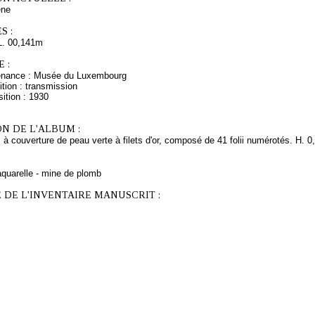
ne
S :
L. 00,141m
 :
venance : Musée du Luxembourg
tion : transmission
ition : 1930
N DE L'ALBUM :
 à couverture de peau verte à filets d'or, composé de 41 folii numérotés. H. 0,
aquarelle - mine de plomb
 DE L'INVENTAIRE MANUSCRIT :