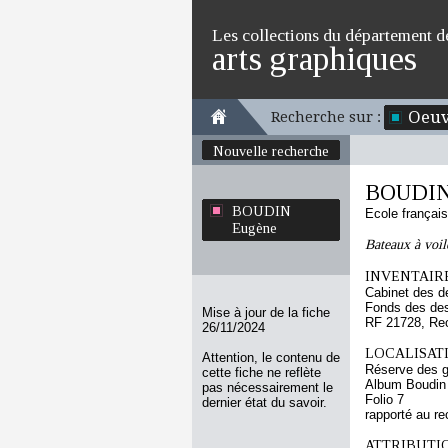
Les collections du département d
arts graphiques
Oeuv
Recherche sur :
Nouvelle recherche
BOUDIN
BOUDIN
Ecole françai
Eugène
Bateaux à voil
INVENTAIRE
Cabinet des d
Fonds des des
Mise à jour de la fiche
RF 21728, Re
26/11/2024
LOCALISATI
Attention, le contenu de
Réserve des 
cette fiche ne reflète
Album Boudin
pas nécessairement le
Folio 7
dernier état du savoir.
rapporté au re
ATTRIBUTI