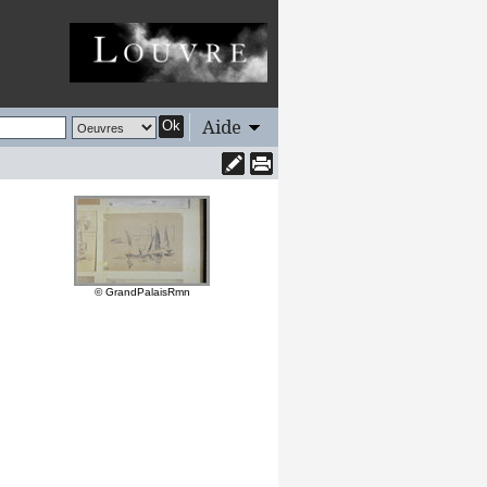
Aide
Ok
© GrandPalaisRmn