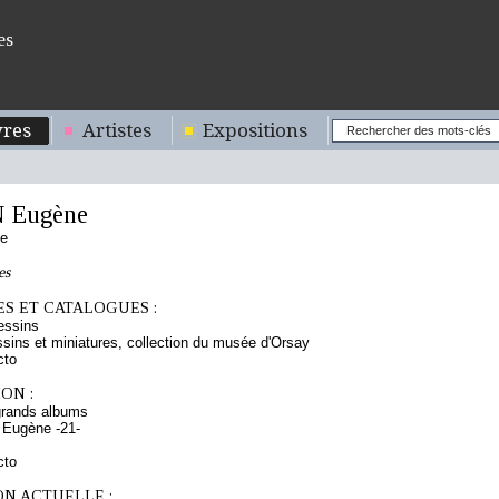
es
res
Artistes
Expositions
 Eugène
se
es
S ET CATALOGUES :
essins
sins et miniatures, collection du musée d'Orsay
cto
ON :
grands albums
 Eugène -21-
cto
ON ACTUELLE :