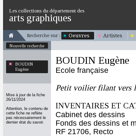
Les collections du département des
arts graphiques
Oeuvres
Artistes
Recherche sur :
Nouvelle recherche
BOUDIN Eugène
BOUDIN
Ecole française
Eugène
Petit voilier filant vers 
Mise à jour de la fiche
26/11/2024
INVENTAIRES ET CA
Attention, le contenu de
Cabinet des dessins
cette fiche ne reflète
pas nécessairement le
Fonds des dessins et m
dernier état du savoir.
RF 21706, Recto