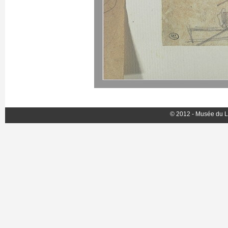
© 2012 - Musée du L