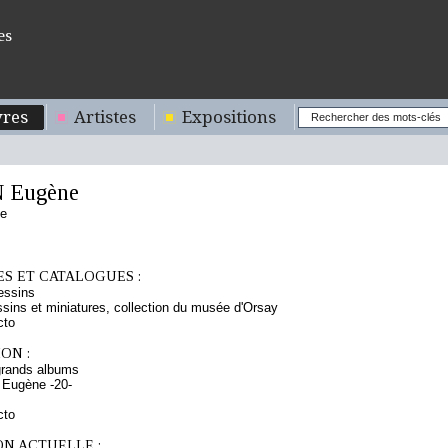
es
res
Artistes
Expositions
 Eugène
se
S ET CATALOGUES :
essins
sins et miniatures, collection du musée d'Orsay
cto
ON :
grands albums
 Eugène -20-
cto
ON ACTUELLE :