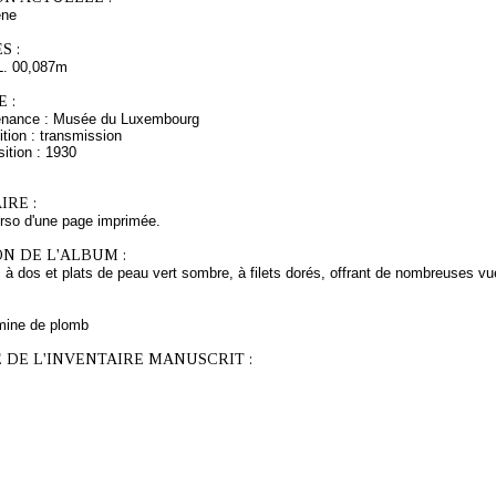
ne
S :
L. 00,087m
 :
venance : Musée du Luxembourg
tion : transmission
ition : 1930
RE :
rso d'une page imprimée.
N DE L'ALBUM :
 à dos et plats de peau vert sombre, à filets dorés, offrant de nombreuses vu
mine de plomb
 DE L'INVENTAIRE MANUSCRIT :