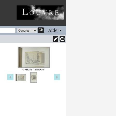
Aide
Ok
© GrandPalaisRmn