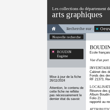
Les collections du département d
arts graphiques
Oeuv
Recherche sur :
Nouvelle recherche
BOUDIN
BOUDIN
Ecole françai
Eugène
Vue d'un port
INVENTAIRE
Cabinet des d
Fonds des des
Mise à jour de la fiche
RF 21373, Re
26/11/2024
LOCALISATI
Attention, le contenu de
Réserve des 
cette fiche ne reflète
Album Boudin
pas nécessairement le
Folio 21
dernier état du savoir.
rapporté au re
ATTRIBUTI