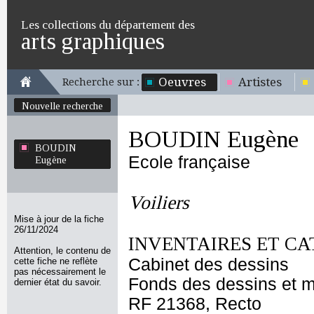
Les collections du département des
arts graphiques
Oeuvres
Artistes
Recherche sur :
Nouvelle recherche
BOUDIN Eugène
BOUDIN
Ecole française
Eugène
Voiliers
Mise à jour de la fiche
26/11/2024
INVENTAIRES ET CA
Attention, le contenu de
Cabinet des dessins
cette fiche ne reflète
pas nécessairement le
Fonds des dessins et m
dernier état du savoir.
RF 21368, Recto