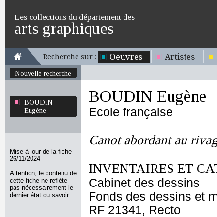
Les collections du département des
arts graphiques
Oeuvres
Artistes
Recherche sur :
Nouvelle recherche
BOUDIN Eugène
BOUDIN
Ecole française
Eugène
Canot abordant au riva
Mise à jour de la fiche
26/11/2024
INVENTAIRES ET CA
Attention, le contenu de
Cabinet des dessins
cette fiche ne reflète
pas nécessairement le
Fonds des dessins et m
dernier état du savoir.
RF 21341, Recto