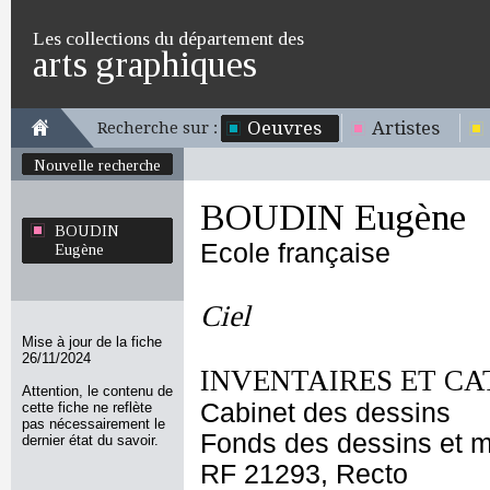
Les collections du département des
arts graphiques
Oeuvres
Artistes
Recherche sur :
Nouvelle recherche
BOUDIN Eugène
BOUDIN
Ecole française
Eugène
Ciel
Mise à jour de la fiche
26/11/2024
INVENTAIRES ET CA
Attention, le contenu de
Cabinet des dessins
cette fiche ne reflète
pas nécessairement le
Fonds des dessins et m
dernier état du savoir.
RF 21293, Recto