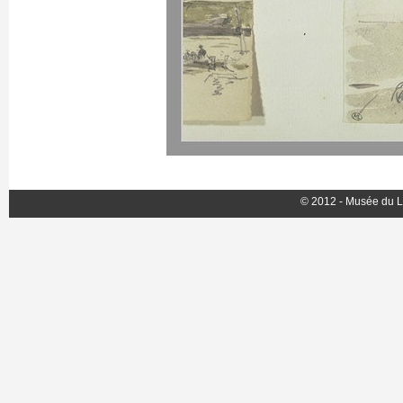
© 2012 - Musée du L