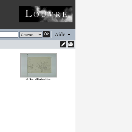
Aide
Ok
© GrandPalaisRmn