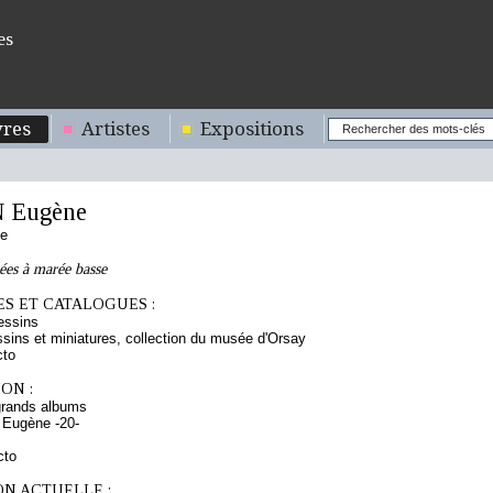
es
res
Artistes
Expositions
 Eugène
se
ées à marée basse
S ET CATALOGUES :
essins
sins et miniatures, collection du musée d'Orsay
cto
ON :
grands albums
 Eugène -20-
cto
ON ACTUELLE :