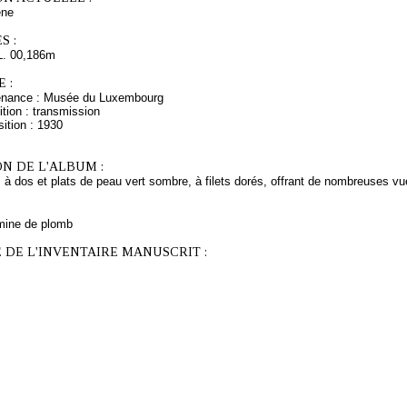
ne
S :
L. 00,186m
 :
venance : Musée du Luxembourg
tion : transmission
ition : 1930
N DE L'ALBUM :
 à dos et plats de peau vert sombre, à filets dorés, offrant de nombreuses vu
mine de plomb
 DE L'INVENTAIRE MANUSCRIT :