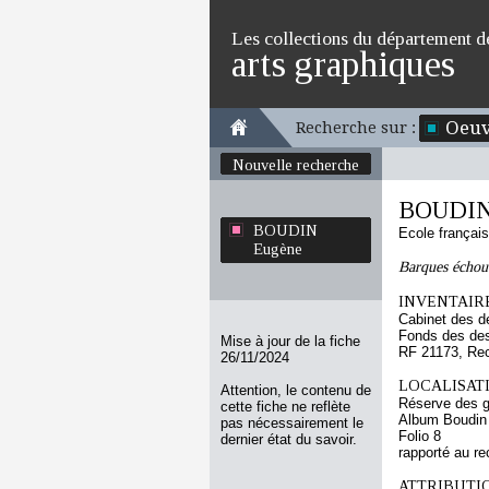
Les collections du département d
arts graphiques
Oeuv
Recherche sur :
Nouvelle recherche
BOUDIN
BOUDIN
Ecole françai
Eugène
Barques échou
INVENTAIRE
Cabinet des d
Fonds des des
Mise à jour de la fiche
RF 21173, Re
26/11/2024
LOCALISATI
Attention, le contenu de
Réserve des 
cette fiche ne reflète
Album Boudin
pas nécessairement le
Folio 8
dernier état du savoir.
rapporté au re
ATTRIBUTI