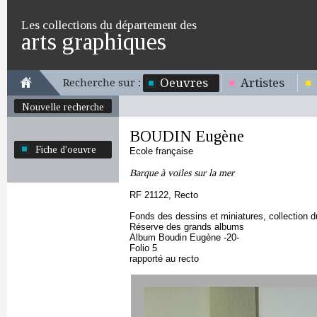
Les collections du département des
arts graphiques
Oeuvres
Artistes
Recherche sur :
Nouvelle recherche
BOUDIN Eugène
Fiche d'oeuvre
Ecole française
Barque à voiles sur la mer
RF 21122, Recto
Fonds des dessins et miniatures, collection 
Réserve des grands albums
Album Boudin Eugène -20-
Folio 5
rapporté au recto