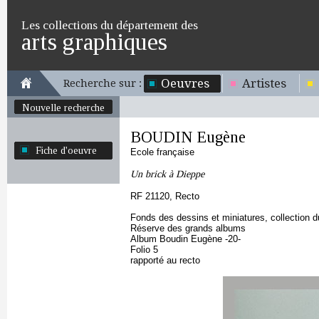
Les collections du département des
arts graphiques
Oeuvres
Artistes
Recherche sur :
Nouvelle recherche
BOUDIN Eugène
Fiche d'oeuvre
Ecole française
Un brick à Dieppe
RF 21120, Recto
Fonds des dessins et miniatures, collection 
Réserve des grands albums
Album Boudin Eugène -20-
Folio 5
rapporté au recto