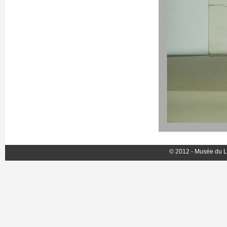
© 2012 - Musée du L