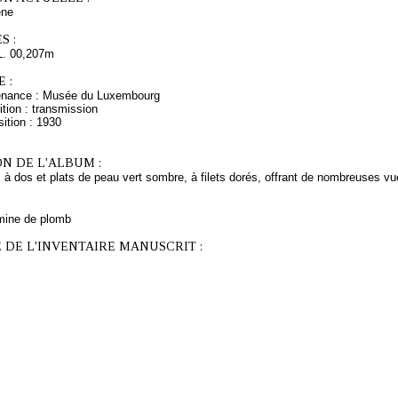
ne
S :
L. 00,207m
 :
venance : Musée du Luxembourg
tion : transmission
ition : 1930
N DE L'ALBUM :
 à dos et plats de peau vert sombre, à filets dorés, offrant de nombreuses vu
mine de plomb
 DE L'INVENTAIRE MANUSCRIT :