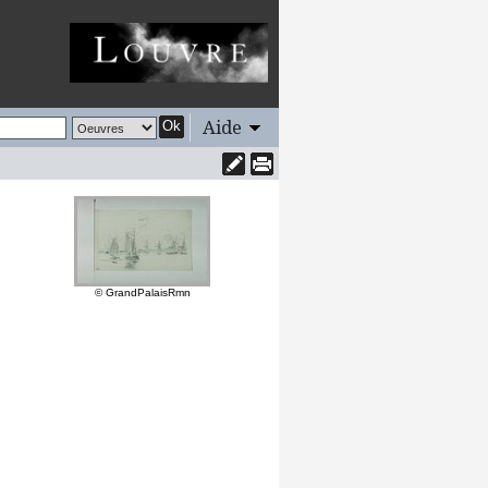
Aide
Ok
© GrandPalaisRmn