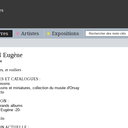
es
res
Artistes
Expositions
 Eugène
se
s, et voiliers
S ET CATALOGUES :
essins
sins et miniatures, collection du musée d'Orsay
cto
ON :
grands albums
 Eugène -20-
cto
ON ACTUELLE :