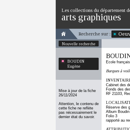
Les collections du département d
arts graphiques
Oeuv
Recherche sur :
Nouvelle recherche
BOUDIN
BOUDIN
Ecole françai
Eugène
Barques à voile
INVENTAIRE
Cabinet des d
Fonds des des
Mise à jour de la fiche
RF 21103, Re
26/11/2024
LOCALISATI
Attention, le contenu de
Réserve des 
cette fiche ne reflète
Album Boudin
pas nécessairement le
Folio 3
dernier état du savoir.
rapporté au re
ATTRIBUTI