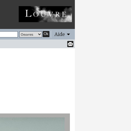
Aide
Ok