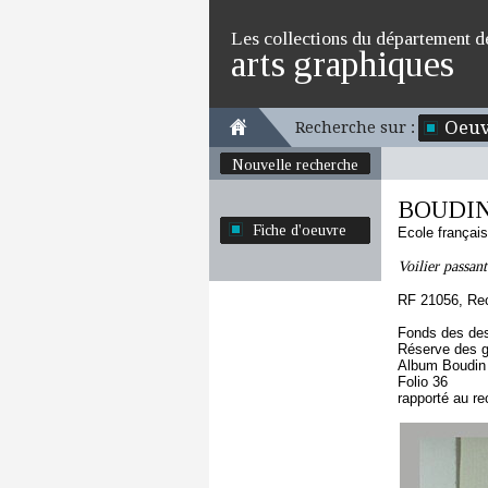
Les collections du département d
arts graphiques
Oeuv
Recherche sur :
Nouvelle recherche
BOUDIN
Fiche d'oeuvre
Ecole françai
Voilier passant
RF 21056, Re
Fonds des des
Réserve des 
Album Boudin
Folio 36
rapporté au re