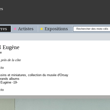
es
res
Artistes
Expositions
 Eugène
se
 près de la côte
cto
sins et miniatures, collection du musée d'Orsay
grands albums
 Eugène -19-
cto