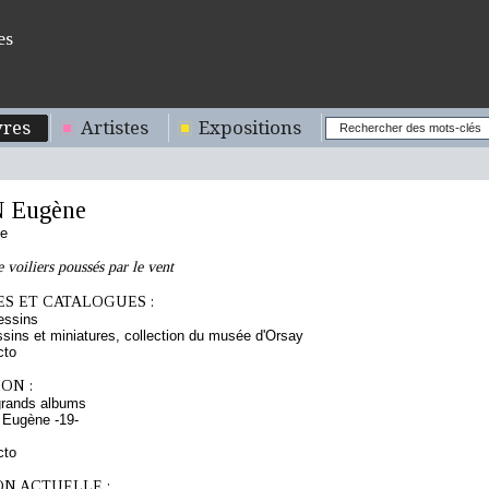
es
res
Artistes
Expositions
 Eugène
se
 voiliers poussés par le vent
S ET CATALOGUES :
essins
sins et miniatures, collection du musée d'Orsay
cto
ON :
grands albums
 Eugène -19-
cto
ON ACTUELLE :