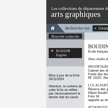
Les collections du département d
arts graphiques
Oeuv
Recherche sur :
Nouvelle recherche
BOUDIN
BOUDIN
Ecole françai
Eugène
Deux études de
INVENTAIRE
Cabinet des d
Fonds des des
Mise à jour de la fiche
RF 21037, Re
26/11/2024
LOCALISATI
Attention, le contenu de
Réserve des 
cette fiche ne reflète
Album Boudin
pas nécessairement le
Folio 34
dernier état du savoir.
rapporté au re
ATTRIBUTI