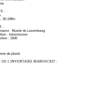
ne
S :
.
L. 00,198m
 :
venance : Musée du Luxembourg
tion : transmission
ition : 1930
mine de plomb
 DE L'INVENTAIRE MANUSCRIT :