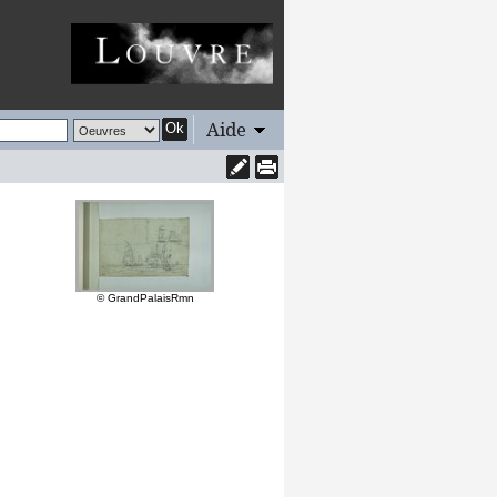
Aide
Ok
© GrandPalaisRmn