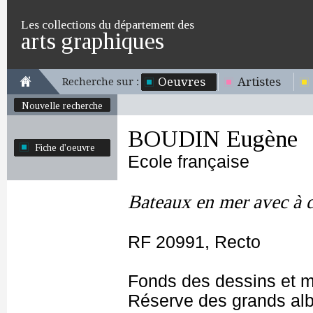
Les collections du département des
arts graphiques
Oeuvres
Artistes
Recherche sur :
Nouvelle recherche
BOUDIN Eugène
Fiche d'oeuvre
Ecole française
Bateaux en mer avec à dr
RF 20991, Recto
Fonds des dessins et m
Réserve des grands al