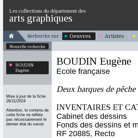
Les collections du département des
arts graphiques
Oeuvres
Artistes
Recherche sur :
Nouvelle recherche
BOUDIN Eugène
BOUDIN
Ecole française
Eugène
Deux barques de pêche 
Mise à jour de la fiche
26/11/2024
INVENTAIRES ET CA
Attention, le contenu de
Cabinet des dessins
cette fiche ne reflète
pas nécessairement le
Fonds des dessins et m
dernier état du savoir.
RF 20885, Recto