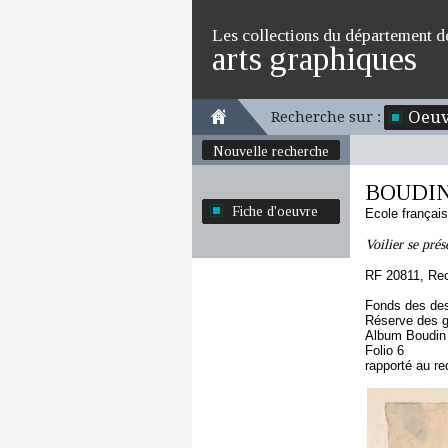
Les collections du département d
arts graphiques
Oeuv
Recherche sur :
Nouvelle recherche
BOUDIN
Fiche d'oeuvre
Ecole françai
Voilier se prés
RF 20811, Re
Fonds des des
Réserve des 
Album Boudin
Folio 6
rapporté au re