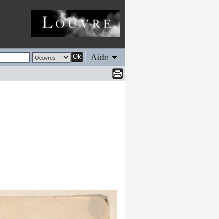
Aide
Ok