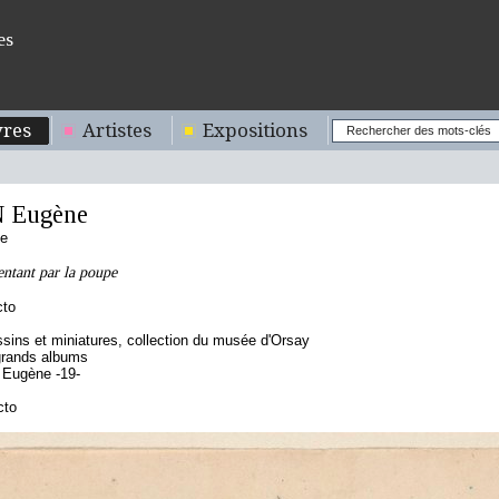
es
res
Artistes
Expositions
 Eugène
se
entant par la poupe
cto
sins et miniatures, collection du musée d'Orsay
grands albums
 Eugène -19-
cto