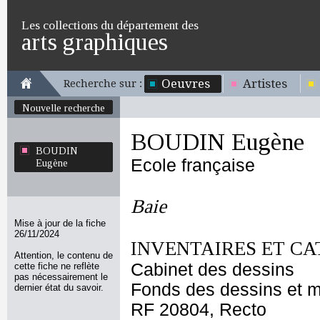
Les collections du département des
arts graphiques
Oeuvres
Artistes
Recherche sur :
Nouvelle recherche
BOUDIN Eugène
BOUDIN
Ecole française
Eugène
Baie
Mise à jour de la fiche
26/11/2024
INVENTAIRES ET CA
Attention, le contenu de
Cabinet des dessins
cette fiche ne reflète
pas nécessairement le
Fonds des dessins et m
dernier état du savoir.
RF 20804, Recto