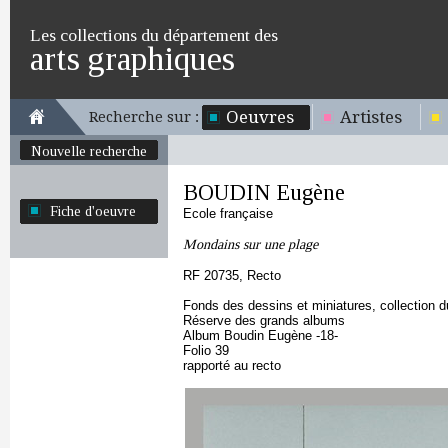
Les collections du département des
arts graphiques
Oeuvres
Artistes
Recherche sur :
Nouvelle recherche
BOUDIN Eugène
Fiche d'oeuvre
Ecole française
Mondains sur une plage
RF 20735, Recto
Fonds des dessins et miniatures, collection 
Réserve des grands albums
Album Boudin Eugène -18-
Folio 39
rapporté au recto