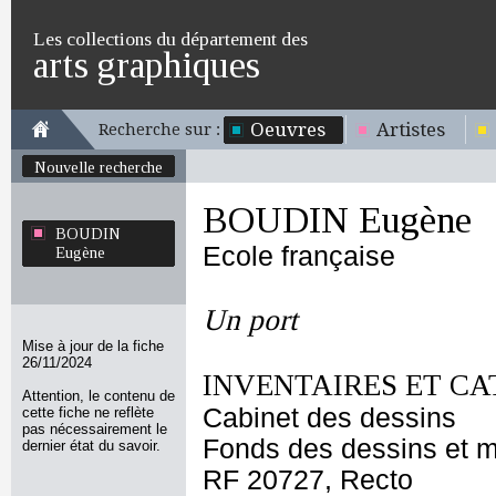
Les collections du département des
arts graphiques
Oeuvres
Artistes
Recherche sur :
Nouvelle recherche
BOUDIN Eugène
BOUDIN
Ecole française
Eugène
Un port
Mise à jour de la fiche
26/11/2024
INVENTAIRES ET CA
Attention, le contenu de
Cabinet des dessins
cette fiche ne reflète
pas nécessairement le
Fonds des dessins et m
dernier état du savoir.
RF 20727, Recto