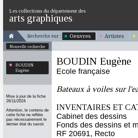
Les collections du département des
arts graphiques
Oeuvres
Artistes
Recherche sur :
Nouvelle recherche
BOUDIN Eugène
BOUDIN
Ecole française
Eugène
Bateaux à voiles sur l'ea
Mise à jour de la fiche
26/11/2024
INVENTAIRES ET CA
Attention, le contenu de
Cabinet des dessins
cette fiche ne reflète
pas nécessairement le
Fonds des dessins et m
dernier état du savoir.
RF 20691, Recto