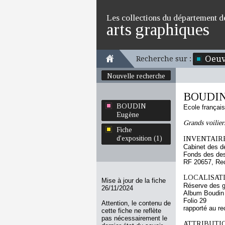
Les collections du département d
arts graphiques
Oeuv
Recherche sur :
Nouvelle recherche
BOUDIN
BOUDIN
Ecole françai
Eugène
Grands voilier
Fiche
d'exposition (1)
INVENTAIRE
Cabinet des d
Fonds des des
RF 20657, Re
LOCALISATI
Mise à jour de la fiche
Réserve des 
26/11/2024
Album Boudin
Folio 29
Attention, le contenu de
rapporté au re
cette fiche ne reflète
pas nécessairement le
ATTRIBUTI