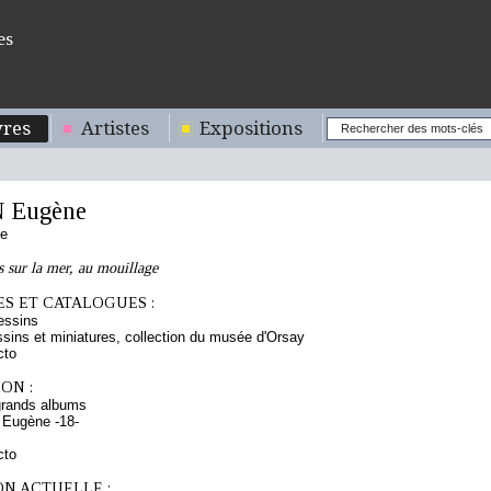
es
res
Artistes
Expositions
 Eugène
se
s sur la mer, au mouillage
S ET CATALOGUES :
essins
sins et miniatures, collection du musée d'Orsay
cto
ON :
grands albums
 Eugène -18-
cto
ON ACTUELLE :