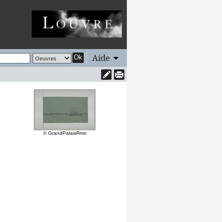
Aide
Ok
© GrandPalaisRmn