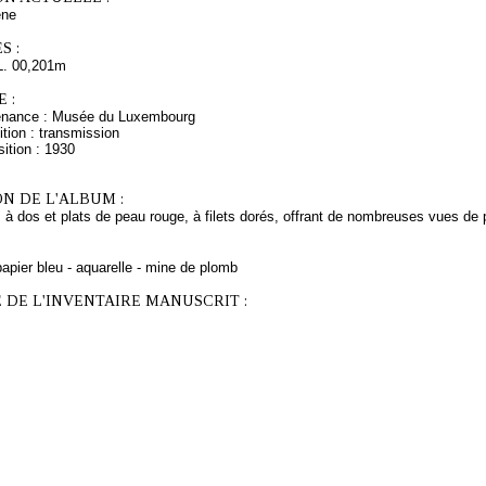
ne
S :
L. 00,201m
 :
venance : Musée du Luxembourg
tion : transmission
ition : 1930
N DE L'ALBUM :
 à dos et plats de peau rouge, à filets dorés, offrant de nombreuses vues de p
apier bleu - aquarelle - mine de plomb
 DE L'INVENTAIRE MANUSCRIT :