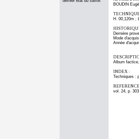
dernier état du savoir.
BOUDIN Eugè
TECHNIQUE
H. 00,120m ; 
HISTORIQUE
Dernière pro
Mode d'acquisi
Année d'acquis
DESCRIPTIO
Album factice,
INDEX :
Techniques : p
REFERENCE
vol. 24, p. 303