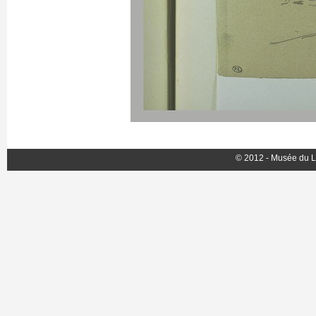
© 2012 - Musée du L