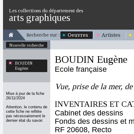
Les collections du département des
arts graphiques
Oeuvres
Artistes
Recherche sur :
Nouvelle recherche
BOUDIN Eugène
BOUDIN
Ecole française
Eugène
Vue, prise de la mer, de 
Mise à jour de la fiche
26/11/2024
INVENTAIRES ET CA
Attention, le contenu de
Cabinet des dessins
cette fiche ne reflète
pas nécessairement le
Fonds des dessins et m
dernier état du savoir.
RF 20608, Recto