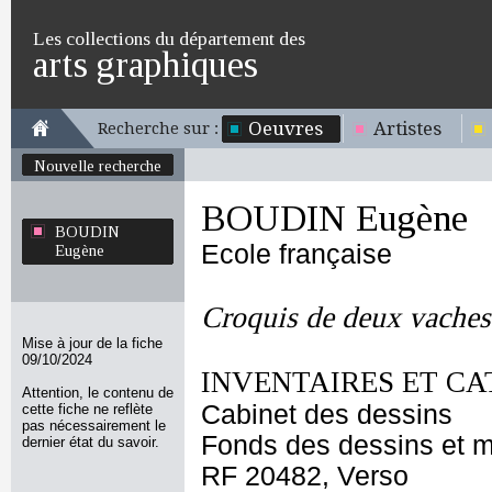
Les collections du département des
arts graphiques
Oeuvres
Artistes
Recherche sur :
Nouvelle recherche
BOUDIN Eugène
BOUDIN
Ecole française
Eugène
Croquis de deux vaches
Mise à jour de la fiche
09/10/2024
INVENTAIRES ET CA
Attention, le contenu de
Cabinet des dessins
cette fiche ne reflète
pas nécessairement le
Fonds des dessins et m
dernier état du savoir.
RF 20482, Verso