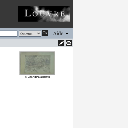
Aide
Ok
© GrandPalaisRmn