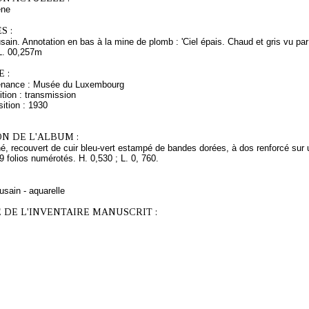
ne
S :
usain. Annotation en bas à la mine de plomb : 'Ciel épais. Chaud et gris vu par (
L. 00,257m
 :
venance : Musée du Luxembourg
tion : transmission
ition : 1930
N DE L'ALBUM :
, recouvert de cuir bleu-vert estampé de bandes dorées, à dos renforcé sur un 
folios numérotés. H. 0,530 ; L. 0, 760.
usain - aquarelle
 DE L'INVENTAIRE MANUSCRIT :