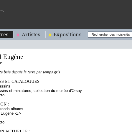
es
res
Artistes
Expositions
 Eugène
se
e baie depuis la terre par temps gris
S ET CATALOGUES :
essins
sins et miniatures, collection du musée d'Orsay
cto
ON :
grands albums
 Eugène -17-
cto
ON ACTUELLE :