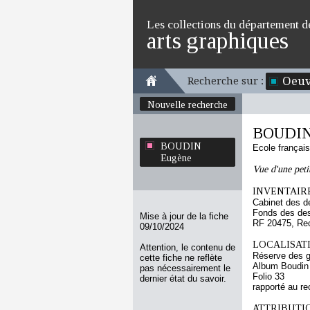
Les collections du département d
arts graphiques
Oeuv
Recherche sur :
Nouvelle recherche
BOUDIN
BOUDIN
Ecole françai
Eugène
Vue d'une petit
INVENTAIRE
Cabinet des d
Fonds des des
Mise à jour de la fiche
RF 20475, Re
09/10/2024
LOCALISATI
Attention, le contenu de
Réserve des 
cette fiche ne reflète
Album Boudin
pas nécessairement le
Folio 33
dernier état du savoir.
rapporté au re
ATTRIBUTI