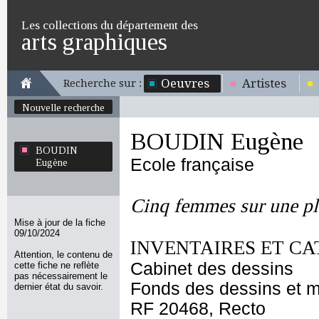
Les collections du département des
arts graphiques
Oeuvres
Artistes
Recherche sur :
Nouvelle recherche
BOUDIN Eugène
BOUDIN
Ecole française
Eugène
Cinq femmes sur une p
Mise à jour de la fiche
09/10/2024
INVENTAIRES ET CA
Attention, le contenu de
Cabinet des dessins
cette fiche ne reflète
pas nécessairement le
Fonds des dessins et m
dernier état du savoir.
RF 20468, Recto