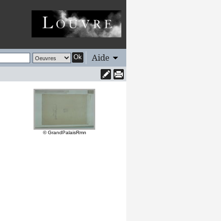
Aide
Ok
© GrandPalaisRmn