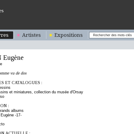
es
res
Artistes
Expositions
 Eugène
se
homme vu de dos
S ET CATALOGUES :
essins
sins et miniatures, collection du musée d'Orsay
rso
ON :
grands albums
 Eugène -17-
cto
ON ACTUELLE :