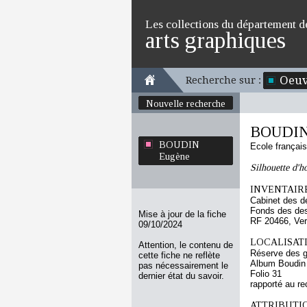
Les collections du département d
arts graphiques
Oeuv
Recherche sur :
Nouvelle recherche
BOUDIN
BOUDIN
Ecole françai
Eugène
Silhouette d'
INVENTAIRE
Cabinet des d
Fonds des des
Mise à jour de la fiche
RF 20466, Ve
09/10/2024
LOCALISATI
Attention, le contenu de
Réserve des 
cette fiche ne reflète
Album Boudin
pas nécessairement le
Folio 31
dernier état du savoir.
rapporté au re
ATTRIBUTI