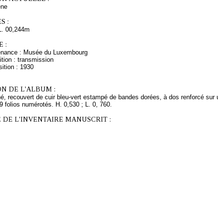
ne
S :
L. 00,244m
 :
venance : Musée du Luxembourg
tion : transmission
ition : 1930
N DE L'ALBUM :
, recouvert de cuir bleu-vert estampé de bandes dorées, à dos renforcé sur un 
folios numérotés. H. 0,530 ; L. 0, 760.
 DE L'INVENTAIRE MANUSCRIT :