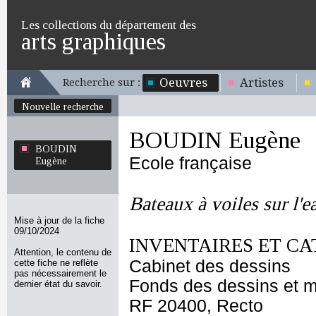
Les collections du département des
arts graphiques
Oeuvres
Artistes
Recherche sur :
Nouvelle recherche
BOUDIN Eugène
BOUDIN
Ecole française
Eugène
Bateaux à voiles sur l'e
Mise à jour de la fiche
09/10/2024
INVENTAIRES ET CA
Attention, le contenu de
Cabinet des dessins
cette fiche ne reflète
pas nécessairement le
Fonds des dessins et m
dernier état du savoir.
RF 20400, Recto