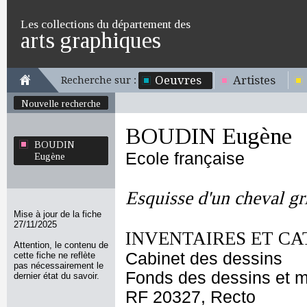
Les collections du département des
arts graphiques
Oeuvres
Artistes
Recherche sur :
Nouvelle recherche
BOUDIN Eugène
BOUDIN
Ecole française
Eugène
Esquisse d'un cheval gri
Mise à jour de la fiche
27/11/2025
INVENTAIRES ET CA
Attention, le contenu de
Cabinet des dessins
cette fiche ne reflète
pas nécessairement le
Fonds des dessins et m
dernier état du savoir.
RF 20327, Recto