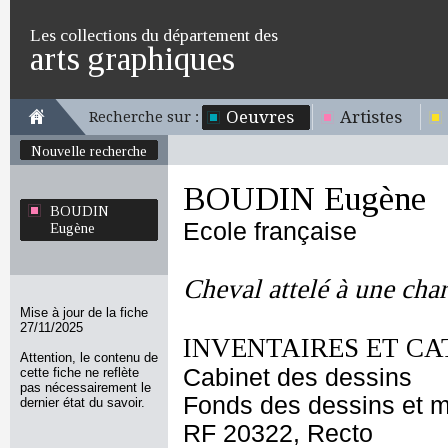
Les collections du département des
arts graphiques
Oeuvres
Artistes
Recherche sur :
Nouvelle recherche
BOUDIN Eugène
BOUDIN
Ecole française
Eugène
Cheval attelé à une cha
Mise à jour de la fiche
27/11/2025
INVENTAIRES ET CA
Attention, le contenu de
Cabinet des dessins
cette fiche ne reflète
pas nécessairement le
Fonds des dessins et m
dernier état du savoir.
RF 20322, Recto