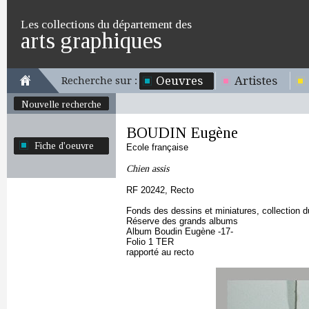
Les collections du département des
arts graphiques
Oeuvres
Artistes
Recherche sur :
Nouvelle recherche
BOUDIN Eugène
Fiche d'oeuvre
Ecole française
Chien assis
RF 20242, Recto
Fonds des dessins et miniatures, collection 
Réserve des grands albums
Album Boudin Eugène -17-
Folio 1 TER
rapporté au recto