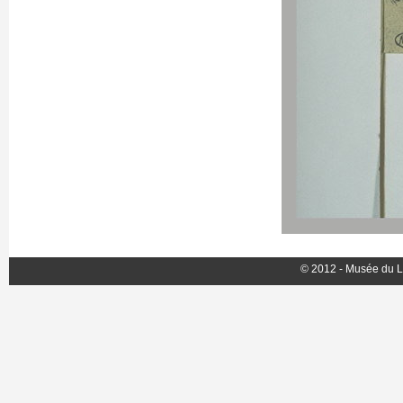
© 2012 - Musée du L