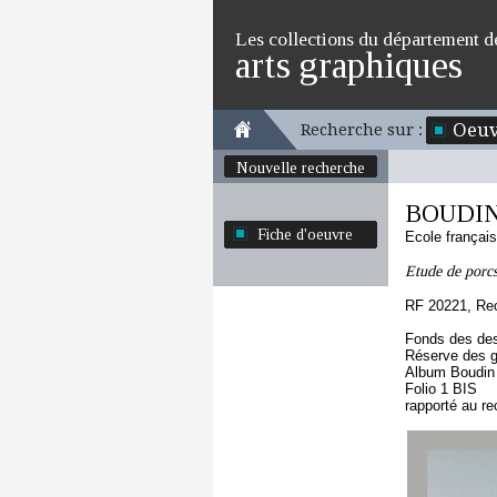
Les collections du département d
arts graphiques
Oeuv
Recherche sur :
Nouvelle recherche
BOUDIN
Fiche d'oeuvre
Ecole françai
Etude de porcs
RF 20221, Re
Fonds des des
Réserve des 
Album Boudin
Folio 1 BIS
rapporté au re