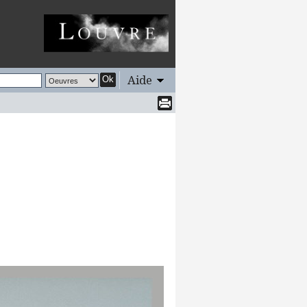
Aide
Ok