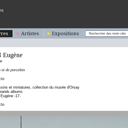
es
res
Artistes
Expositions
 Eugène
se
 et de porcelets
cto
sins et miniatures, collection du musée d'Orsay
grands albums
 Eugène -17-
cto