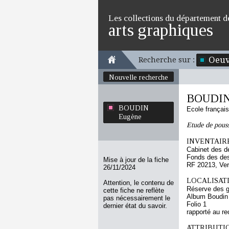
Les collections du département d
arts graphiques
Oeuv
Recherche sur :
Nouvelle recherche
BOUDIN
BOUDIN
Ecole françai
Eugène
Etude de pous
INVENTAIRE
Cabinet des d
Fonds des des
Mise à jour de la fiche
RF 20213, Ve
26/11/2024
LOCALISATI
Attention, le contenu de
Réserve des 
cette fiche ne reflète
Album Boudin
pas nécessairement le
Folio 1
dernier état du savoir.
rapporté au re
ATTRIBUTI