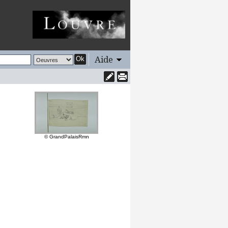
Aide
Ok
© GrandPalaisRmn