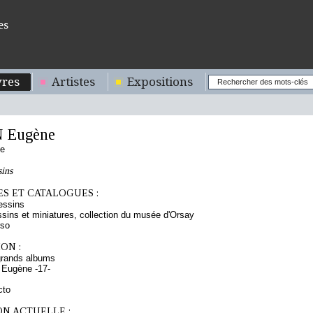
es
res
Artistes
Expositions
 Eugène
se
sins
S ET CATALOGUES :
essins
sins et miniatures, collection du musée d'Orsay
rso
ON :
grands albums
 Eugène -17-
cto
ON ACTUELLE :