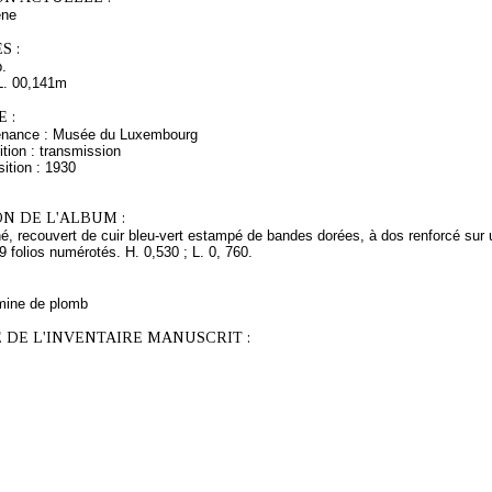
ne
S :
.
L. 00,141m
 :
venance : Musée du Luxembourg
tion : transmission
ition : 1930
N DE L'ALBUM :
, recouvert de cuir bleu-vert estampé de bandes dorées, à dos renforcé sur un 
folios numérotés. H. 0,530 ; L. 0, 760.
mine de plomb
 DE L'INVENTAIRE MANUSCRIT :