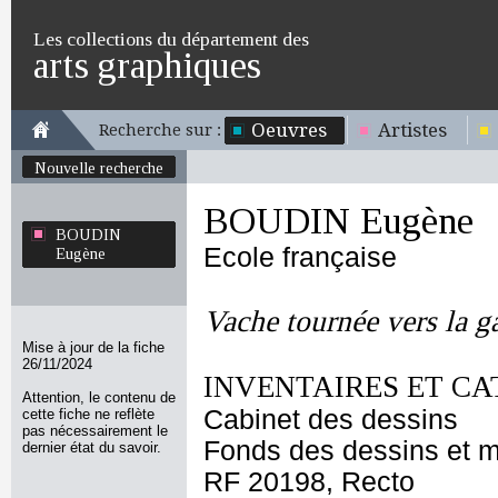
Les collections du département des
arts graphiques
Oeuvres
Artistes
Recherche sur :
Nouvelle recherche
BOUDIN Eugène
BOUDIN
Ecole française
Eugène
Vache tournée vers la g
Mise à jour de la fiche
26/11/2024
INVENTAIRES ET CA
Attention, le contenu de
Cabinet des dessins
cette fiche ne reflète
pas nécessairement le
Fonds des dessins et m
dernier état du savoir.
RF 20198, Recto