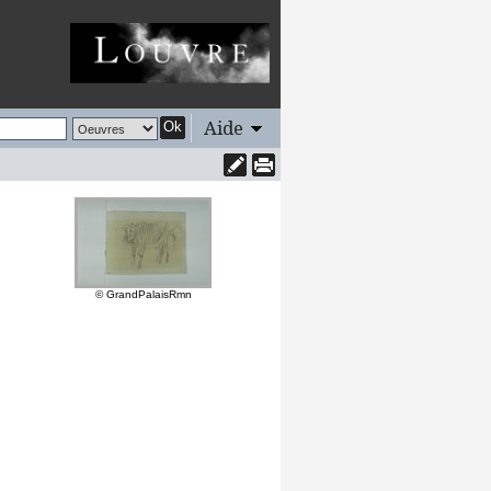
Aide
Ok
© GrandPalaisRmn