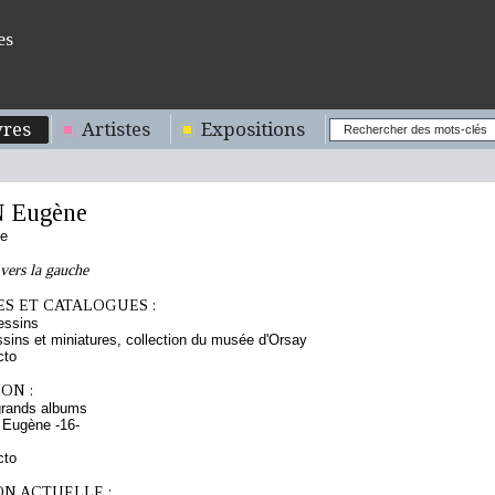
es
res
Artistes
Expositions
 Eugène
se
vers la gauche
S ET CATALOGUES :
essins
sins et miniatures, collection du musée d'Orsay
cto
ON :
grands albums
 Eugène -16-
cto
ON ACTUELLE :