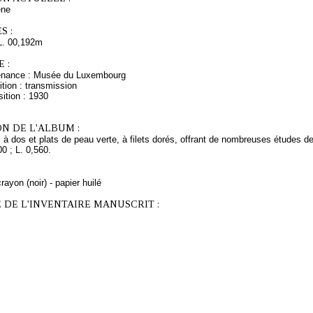
ne
S :
L. 00,192m
 :
venance : Musée du Luxembourg
tion : transmission
ition : 1930
N DE L'ALBUM :
 à dos et plats de peau verte, à filets dorés, offrant de nombreuses études 
00 ; L. 0,560.
rayon (noir) - papier huilé
 DE L'INVENTAIRE MANUSCRIT :