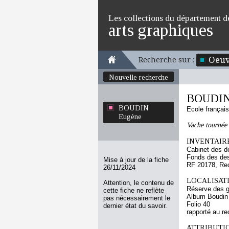
Les collections du département d
arts graphiques
Oeuv
Recherche sur :
Nouvelle recherche
BOUDIN
BOUDIN
Ecole françai
Eugène
Vache tournée 
INVENTAIRE
Cabinet des d
Fonds des des
Mise à jour de la fiche
RF 20178, Re
26/11/2024
LOCALISATI
Attention, le contenu de
Réserve des 
cette fiche ne reflète
Album Boudin
pas nécessairement le
Folio 40
dernier état du savoir.
rapporté au re
ATTRIBUTI