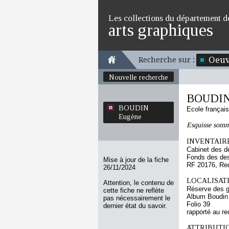
Les collections du département d
arts graphiques
Oeuv
Recherche sur :
Nouvelle recherche
BOUDIN
BOUDIN
Ecole françai
Eugène
Esquisse somm
INVENTAIRE
Cabinet des d
Fonds des des
Mise à jour de la fiche
RF 20176, Re
26/11/2024
LOCALISATI
Attention, le contenu de
Réserve des 
cette fiche ne reflète
Album Boudin
pas nécessairement le
Folio 39
dernier état du savoir.
rapporté au re
ATTRIBUTI