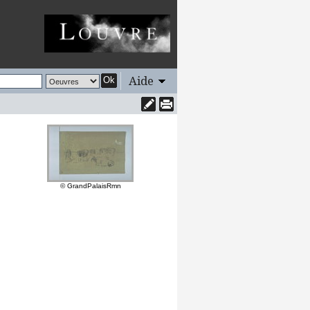
Aide
Ok
© GrandPalaisRmn