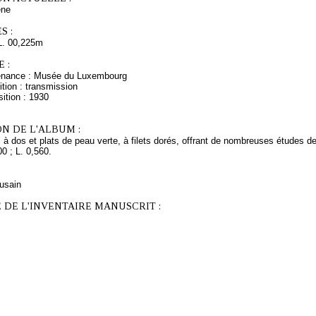
ne
S :
L. 00,225m
 :
venance : Musée du Luxembourg
tion : transmission
ition : 1930
N DE L'ALBUM :
 à dos et plats de peau verte, à filets dorés, offrant de nombreuses études 
00 ; L. 0,560.
fusain
 DE L'INVENTAIRE MANUSCRIT :