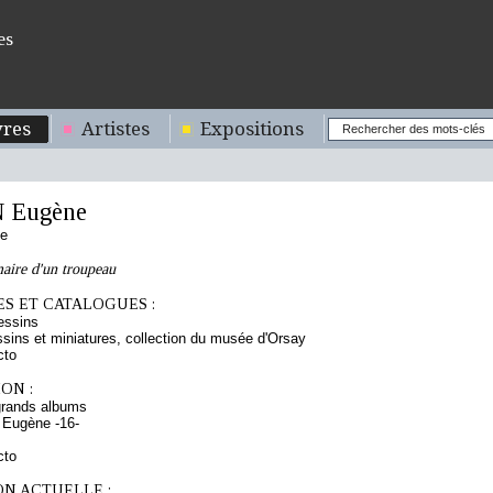
es
res
Artistes
Expositions
 Eugène
se
aire d'un troupeau
S ET CATALOGUES :
essins
sins et miniatures, collection du musée d'Orsay
cto
ON :
grands albums
 Eugène -16-
cto
ON ACTUELLE :