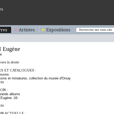
es
res
Artistes
Expositions
 Eugène
se
vers la droite
S ET CATALOGUES :
essins
sins et miniatures, collection du musée d'Orsay
cto
ON :
grands albums
 Eugène -16-
cto
ON ACTUELLE :