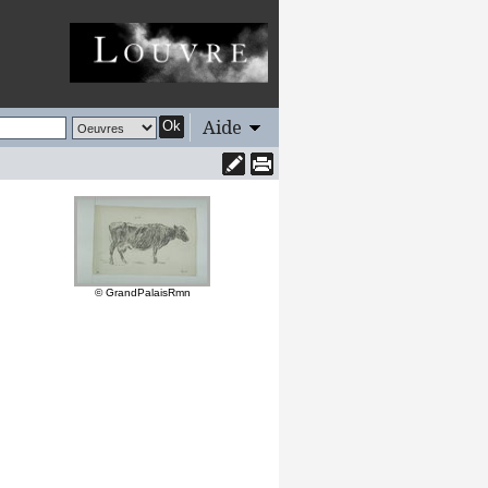
Aide
Ok
© GrandPalaisRmn