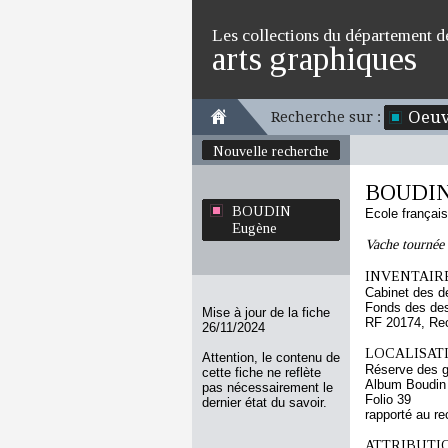
Les collections du département d
arts graphiques
Oeuv
Recherche sur :
Nouvelle recherche
BOUDIN
BOUDIN
Ecole françai
Eugène
Vache tournée 
INVENTAIRE
Cabinet des d
Fonds des des
Mise à jour de la fiche
RF 20174, Re
26/11/2024
LOCALISATI
Attention, le contenu de
Réserve des 
cette fiche ne reflète
Album Boudin
pas nécessairement le
Folio 39
dernier état du savoir.
rapporté au re
ATTRIBUTI