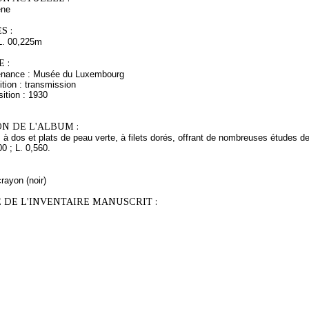
ne
S :
L. 00,225m
 :
venance : Musée du Luxembourg
tion : transmission
ition : 1930
N DE L'ALBUM :
 à dos et plats de peau verte, à filets dorés, offrant de nombreuses études 
00 ; L. 0,560.
rayon (noir)
 DE L'INVENTAIRE MANUSCRIT :