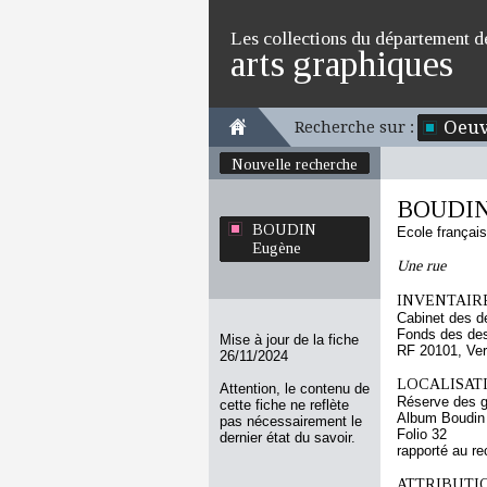
Les collections du département d
arts graphiques
Oeuv
Recherche sur :
Nouvelle recherche
BOUDIN
BOUDIN
Ecole françai
Eugène
Une rue
INVENTAIRE
Cabinet des d
Fonds des des
Mise à jour de la fiche
RF 20101, Ve
26/11/2024
LOCALISATI
Attention, le contenu de
Réserve des 
cette fiche ne reflète
Album Boudin
pas nécessairement le
Folio 32
dernier état du savoir.
rapporté au re
ATTRIBUTI