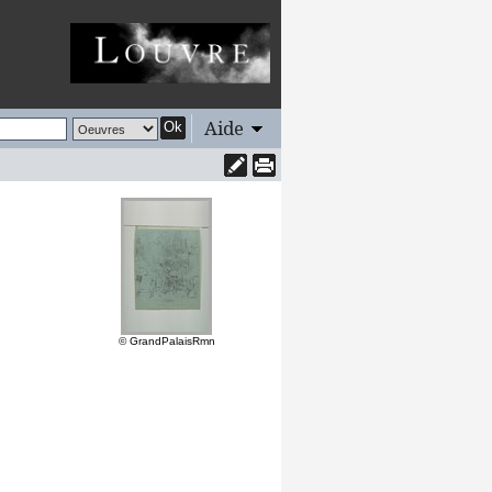
Aide
Ok
© GrandPalaisRmn