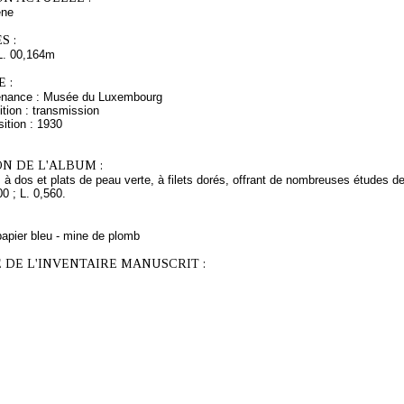
ne
S :
L. 00,164m
 :
venance : Musée du Luxembourg
tion : transmission
ition : 1930
N DE L'ALBUM :
 à dos et plats de peau verte, à filets dorés, offrant de nombreuses études 
00 ; L. 0,560.
papier bleu - mine de plomb
 DE L'INVENTAIRE MANUSCRIT :