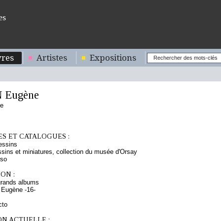
es
res
Artistes
Expositions
 Eugène
se
S ET CATALOGUES :
essins
sins et miniatures, collection du musée d'Orsay
rso
ON :
grands albums
 Eugène -16-
cto
ON ACTUELLE :