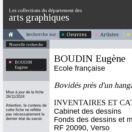
Les collections du département des
arts graphiques
Oeuvres
Artistes
Recherche sur :
Nouvelle recherche
BOUDIN Eugène
BOUDIN
Ecole française
Eugène
Bovidés près d'un hang
Mise à jour de la fiche
26/11/2024
INVENTAIRES ET CA
Attention, le contenu de
Cabinet des dessins
cette fiche ne reflète
pas nécessairement le
Fonds des dessins et m
dernier état du savoir.
RF 20090, Verso