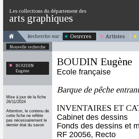
Les collections du département des
arts graphiques
Oeuvres
Artistes
Recherche sur :
Nouvelle recherche
BOUDIN Eugène
BOUDIN
Ecole française
Eugène
Barque de pêche entrant
Mise à jour de la fiche
26/11/2024
INVENTAIRES ET CA
Attention, le contenu de
Cabinet des dessins
cette fiche ne reflète
pas nécessairement le
Fonds des dessins et m
dernier état du savoir.
RF 20056, Recto