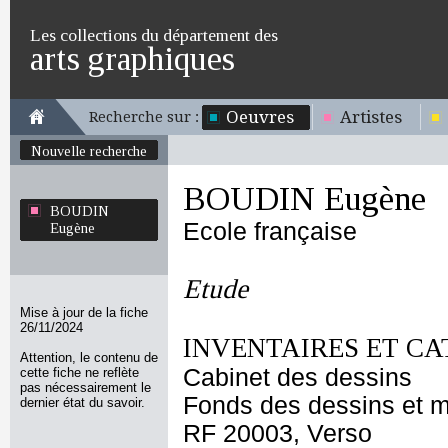
Les collections du département des
arts graphiques
Oeuvres
Artistes
Recherche sur :
Nouvelle recherche
BOUDIN Eugène
BOUDIN
Ecole française
Eugène
Etude
Mise à jour de la fiche
26/11/2024
INVENTAIRES ET CA
Attention, le contenu de
Cabinet des dessins
cette fiche ne reflète
pas nécessairement le
Fonds des dessins et m
dernier état du savoir.
RF 20003, Verso