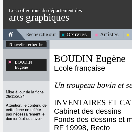
Les collections du département des
arts graphiques
Oeuvres
Artistes
Recherche sur :
Nouvelle recherche
BOUDIN Eugène
BOUDIN
Ecole française
Eugène
Un troupeau bovin et se
Mise à jour de la fiche
26/11/2024
INVENTAIRES ET CA
Attention, le contenu de
Cabinet des dessins
cette fiche ne reflète
pas nécessairement le
Fonds des dessins et m
dernier état du savoir.
RF 19998, Recto