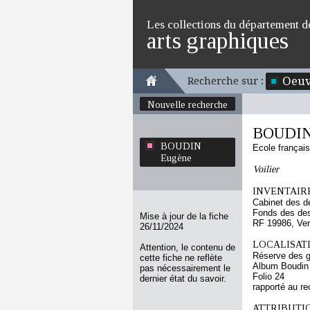
Les collections du département d
arts graphiques
Oeuv
Recherche sur :
Nouvelle recherche
BOUDIN
BOUDIN
Ecole françai
Eugène
Voilier
INVENTAIRE
Cabinet des d
Fonds des des
Mise à jour de la fiche
RF 19986, Ve
26/11/2024
LOCALISATI
Attention, le contenu de
Réserve des 
cette fiche ne reflète
Album Boudin
pas nécessairement le
Folio 24
dernier état du savoir.
rapporté au re
ATTRIBUTI