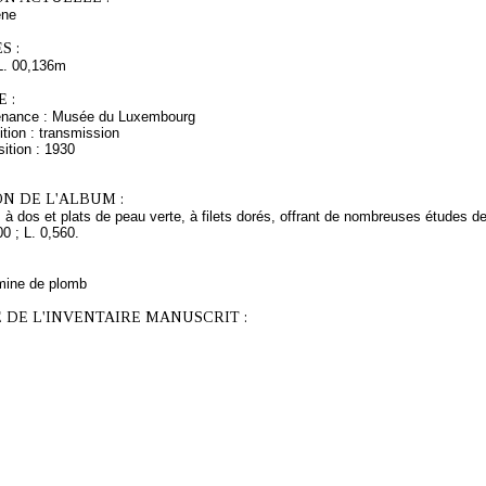
ne
S :
L. 00,136m
 :
venance : Musée du Luxembourg
tion : transmission
ition : 1930
N DE L'ALBUM :
 à dos et plats de peau verte, à filets dorés, offrant de nombreuses études 
00 ; L. 0,560.
mine de plomb
 DE L'INVENTAIRE MANUSCRIT :