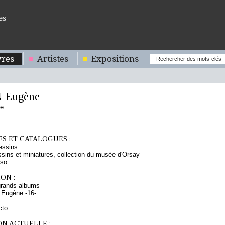
es
res
Artistes
Expositions
 Eugène
se
S ET CATALOGUES :
essins
sins et miniatures, collection du musée d'Orsay
rso
ON :
grands albums
 Eugène -16-
cto
ON ACTUELLE :