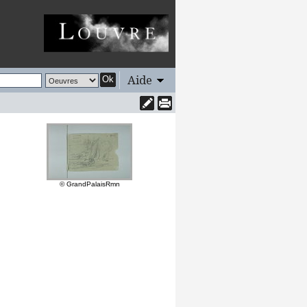
Aide
Ok
© GrandPalaisRmn