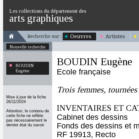
Les collections du département des
arts graphiques
Oeuvres
Artistes
Recherche sur :
Nouvelle recherche
BOUDIN Eugène
BOUDIN
Ecole française
Eugène
Trois femmes, tournées 
Mise à jour de la fiche
26/11/2024
INVENTAIRES ET CA
Attention, le contenu de
Cabinet des dessins
cette fiche ne reflète
pas nécessairement le
Fonds des dessins et m
dernier état du savoir.
RF 19913, Recto